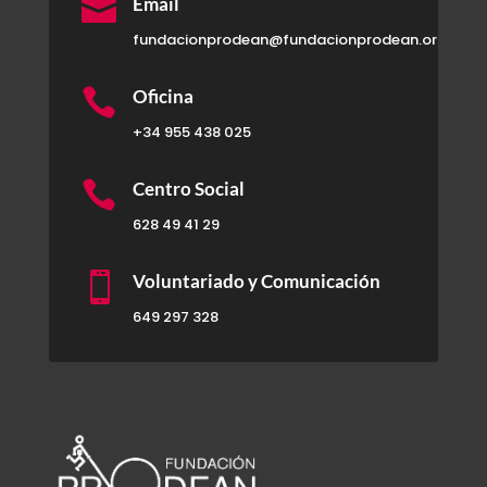

Email
fundacionprodean@fundacionprodean.org

Oficina
+34 955 438 025

Centro Social
628 49 41 29

Voluntariado y Comunicación
649 297 328