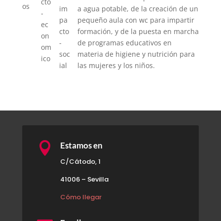
a agua potable, de la creación de un
pequeño aula con wc para impartir
formación, y de la puesta en marcha
de programas educativos en
materia de higiene y nutrición para
las mujeres y los niños.

Estamos en
C/Cátodo, 1
41006 – Sevilla
Cómo llegar