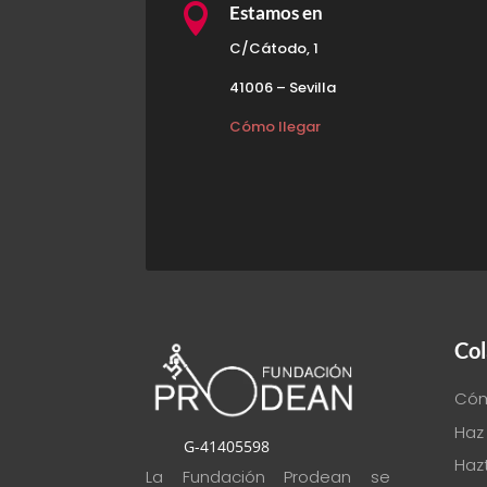

Estamos en
C/Cátodo, 1
41006 – Sevilla
Cómo llegar
Col
Cóm
Haz
G-41405598
Hazt
La Fundación Prodean se