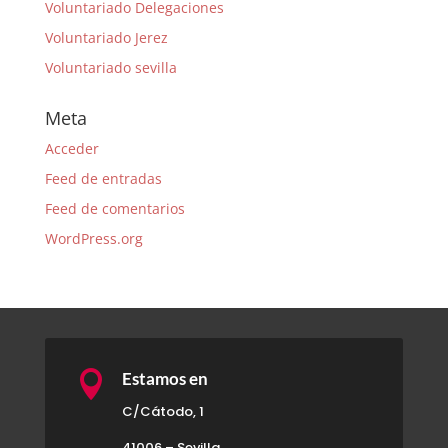
Voluntariado Delegaciones
Voluntariado Jerez
Voluntariado sevilla
Meta
Acceder
Feed de entradas
Feed de comentarios
WordPress.org

Estamos en
C/Cátodo, 1
41006 – Sevilla