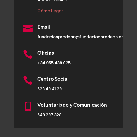
Cómo llegar

Email
fundacionprodean@fundacionprodean.org

Oficina
+34 955 438 025

Centro Social
628 49 41 29

Voluntariado y Comunicación
649 297 328