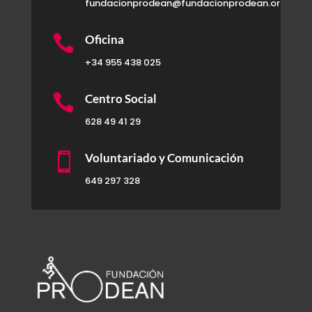
fundacionprodean@fundacionprodean.org

Oficina
+34 955 438 025

Centro Social
628 49 41 29

Voluntariado y Comunicación
649 297 328