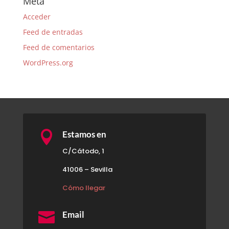
Meta
Acceder
Feed de entradas
Feed de comentarios
WordPress.org

Estamos en
C/Cátodo, 1
41006 – Sevilla
Cómo llegar

Email