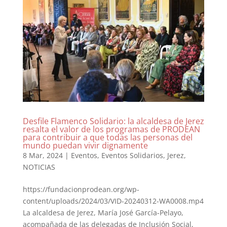
Desfile Flamenco Solidario: la alcaldesa de Jerez
resalta el valor de los programas de PRODEAN
para contribuir a que todas las personas del
mundo puedan vivir dignamente
8 Mar, 2024
|
Eventos
,
Eventos Solidarios
,
Jerez
,
NOTICIAS
https://fundacionprodean.org/wp-
content/uploads/2024/03/VID-20240312-WA0008.mp4
La alcaldesa de Jerez, María José García-Pelayo,
acompañada de las delegadas de Inclusión Social,