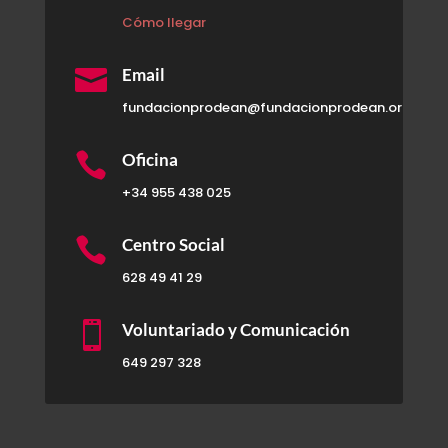
Cómo llegar

Email
fundacionprodean@fundacionprodean.org

Oficina
+34 955 438 025

Centro Social
628 49 41 29

Voluntariado y Comunicación
649 297 328