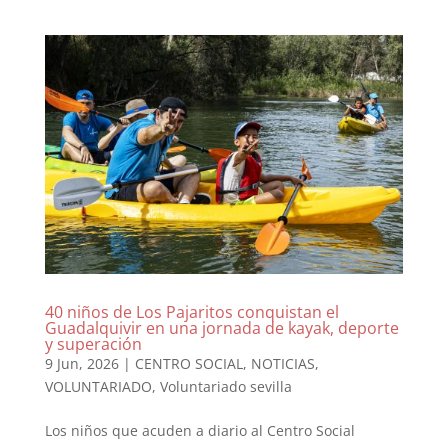
40 niños de Los Pajaritos conquistan el
Guadalquivir en una jornada de kayak, deporte
y superación
9 Jun, 2026
|
CENTRO SOCIAL
,
NOTICIAS
,
VOLUNTARIADO
,
Voluntariado sevilla
Los niños que acuden a diario al Centro Social