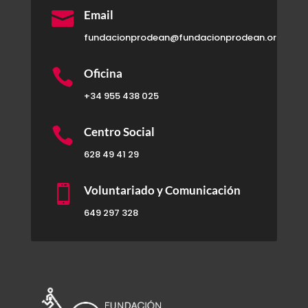

Email
fundacionprodean@fundacionprodean.org

Oficina
+34 955 438 025

Centro Social
628 49 41 29

Voluntariado y Comunicación
649 297 328