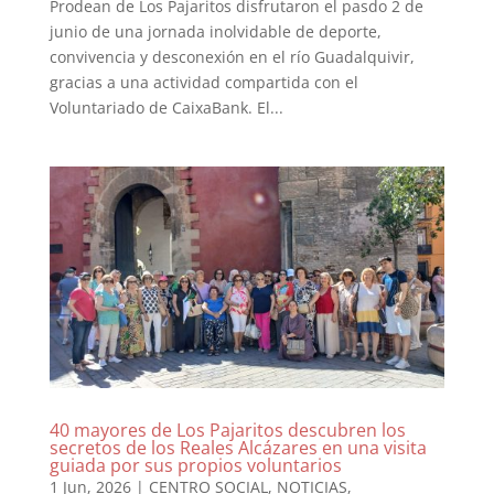
Prodean de Los Pajaritos disfrutaron el pasdo 2 de
junio de una jornada inolvidable de deporte,
convivencia y desconexión en el río Guadalquivir,
gracias a una actividad compartida con el
Voluntariado de CaixaBank. El...
40 mayores de Los Pajaritos descubren los
secretos de los Reales Alcázares en una visita
guiada por sus propios voluntarios
1 Jun, 2026
|
CENTRO SOCIAL
,
NOTICIAS
,