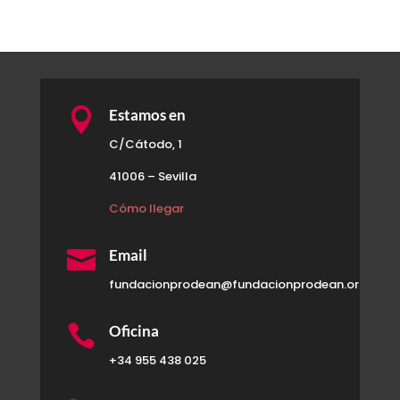

Estamos en
C/Cátodo, 1
41006 – Sevilla
Cómo llegar

Email
fundacionprodean@fundacionprodean.org

Oficina
+34 955 438 025