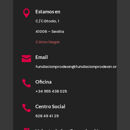

Estamos en
C/Cátodo, 1
41006 – Sevilla
Cómo llegar

Email
fundacionprodean@fundacionprodean.org

Oficina
+34 955 438 025

Centro Social
628 49 41 29