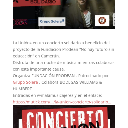
La Unión» en un concierto solidario a beneficio del
proyecto de la Fundación Prodean “No hay futuro sin
educación” en Camerún.
Disfruta de una noche de música mientras colaboras
con esta importante causa.
Organiza FUNDACIÓN PRODEAN . Patrocinado por
Grupo Solera
. Colabora BODEGAS WILLIAMS &
HUMBERT.
Entradas en @malamusicajerez y en el enlace:
https://mutick.com/…/la-union-concierto-solidario…