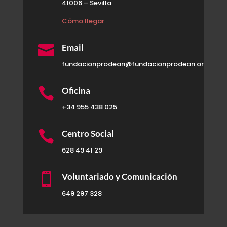
41006 – Sevilla
Cómo llegar

Email
fundacionprodean@fundacionprodean.org

Oficina
+34 955 438 025

Centro Social
628 49 41 29

Voluntariado y Comunicación
649 297 328