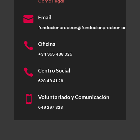
Cómo llegar

Email
fundacionprodean@fundacionprodean.org

Oficina
+34 955 438 025

Centro Social
628 49 41 29

Voluntariado y Comunicación
649 297 328