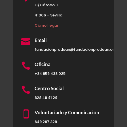
C/Cátodo, 1
41006 – Sevilla
Cómo llegar

Email
fundacionprodean@fundacionprodean.org

Oficina
+34 955 438 025

Centro Social
628 49 41 29

Voluntariado y Comunicación
649 297 328