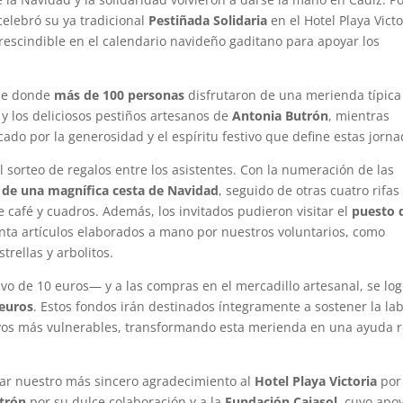
celebró su ya tradicional
Pestiñada Solidaria
en el Hotel Playa Victo
escindible en el calendario navideño gaditano para apoyar los
ble donde
más de 100 personas
disfrutaron de una merienda típica
 y los deliciosos pestiños artesanos de
Antonia Butrón
, mientras
do por la generosidad y el espíritu festivo que define estas jorna
orteo de regalos entre los asistentes. Con la numeración de las
 de una magnífica cesta de Navidad
, seguido de otras cuatro rifas
e café y cuadros. Además, los invitados pudieron visitar el
puesto 
enta artículos elaborados a mano por nuestros voluntarios, como
trellas y arbolitos.
vo de 10 euros— y a las compras en el mercadillo artesanal, se log
 euros
. Estos fondos irán destinados íntegramente a sostener la la
tivos más vulnerables, transformando esta merienda en una ayuda r
r nuestro más sincero agradecimiento al
Hotel Playa Victoria
por
trón
por su dulce colaboración y a la
Fundación Cajasol
, cuyo apo