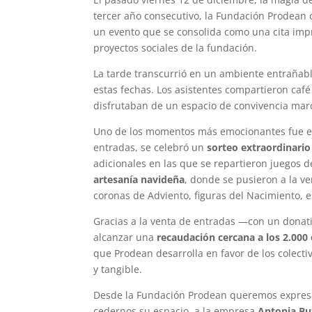
tercer año consecutivo, la Fundación Prodean 
un evento que se consolida como una cita impr
proyectos sociales de la fundación.
La tarde transcurrió en un ambiente entraña
estas fechas. Los asistentes compartieron café
disfrutaban de un espacio de convivencia marca
Uno de los momentos más emocionantes fue el s
entradas, se celebró un
sorteo extraordinario
adicionales en las que se repartieron juegos d
artesanía navideña
, donde se pusieron a la v
coronas de Adviento, figuras del Nacimiento, es
Gracias a la venta de entradas —con un donati
alcanzar una
recaudación cercana a los 2.000
que Prodean desarrolla en favor de los colec
y tangible.
Desde la Fundación Prodean queremos expresa
cedernos su espacio, a la empresa
Antonia Bu