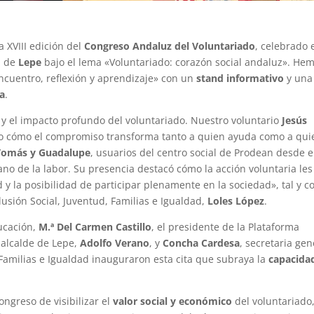
 XVIII edición del
Congreso Andaluz del Voluntariado
, celebrado 
a de
Lepe
bajo el lema «Voluntariado: corazón social andaluz». He
ncuentro, reflexión y aprendizaje» con un
stand informativo
y una
a
.
l y el impacto profundo del voluntariado. Nuestro voluntario
Jesús
do cómo el compromiso transforma tanto a quien ayuda como a qui
Tomás y Guadalupe
, usuarios del centro social de Prodean desde e
no de la labor. Su presencia destacó cómo la acción voluntaria les
 y la posibilidad de participar plenamente en la sociedad», tal y 
lusión Social, Juventud, Familias e Igualdad,
Loles López
.
ducación,
M.ª Del Carmen Castillo
, el presidente de la Plataforma
l alcalde de Lepe,
Adolfo Verano
, y
Concha Cardesa
, secretaria gen
, Familias e Igualdad inauguraron esta cita que subraya la
capacida
ngreso de visibilizar el
valor social y económico
del voluntariado