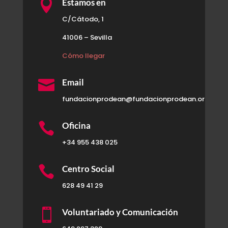

Estamos en
C/Cátodo, 1
41006 – Sevilla
Cómo llegar

Email
fundacionprodean@fundacionprodean.org

Oficina
+34 955 438 025

Centro Social
628 49 41 29

Voluntariado y Comunicación