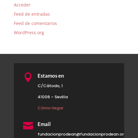
Acceder
Feed de entradas
Feed de comentarios
WordPress.org

Estamos en
C/Cátodo, 1
41006 – Sevilla
Cómo llegar

Email
fundacionprodean@fundacionprodean.org