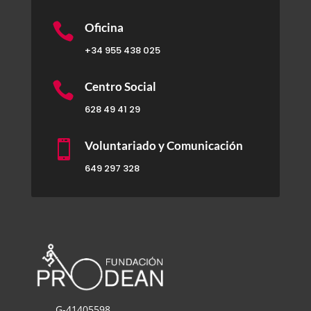

Oficina
+34 955 438 025

Centro Social
628 49 41 29

Voluntariado y Comunicación
649 297 328
G-41405598