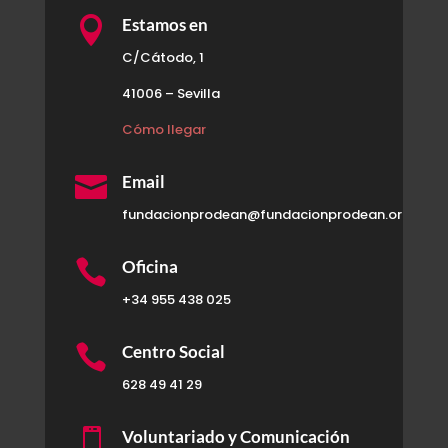

Estamos en
C/Cátodo, 1
41006 – Sevilla
Cómo llegar

Email
fundacionprodean@fundacionprodean.org

Oficina
+34 955 438 025

Centro Social
628 49 41 29

Voluntariado y Comunicación