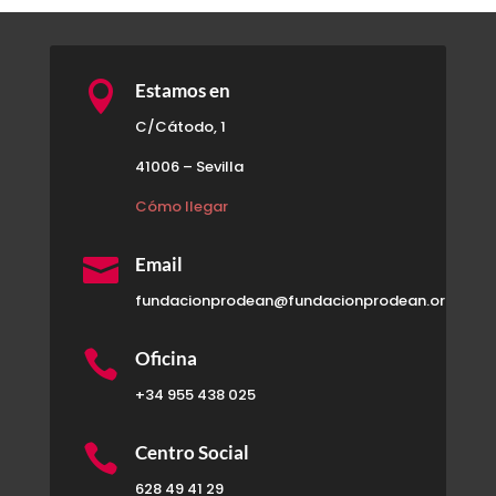

Estamos en
C/Cátodo, 1
41006 – Sevilla
Cómo llegar

Email
fundacionprodean@fundacionprodean.org

Oficina
+34 955 438 025

Centro Social
628 49 41 29