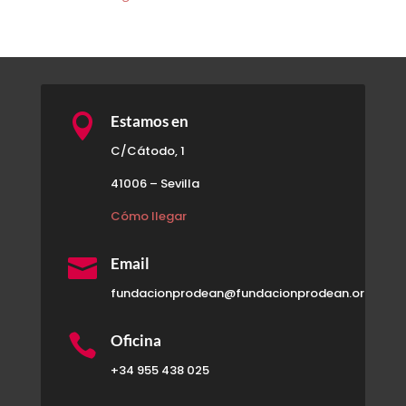

Estamos en
C/Cátodo, 1
41006 – Sevilla
Cómo llegar

Email
fundacionprodean@fundacionprodean.org

Oficina
+34 955 438 025